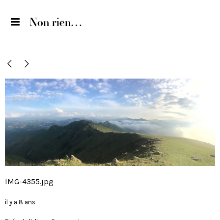
Non rien…
IMG-4355.jpg
il y a 8 ans